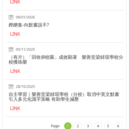
LINK
08/01/2026
鏗鏘集-向默書說不?
LINK
05/11/2025
（有片）「回收@校園」成效顯著 樂善堂梁銶琚學校分
校獲殊榮
LINK
28/10/2025
自主學習｜樂善堂梁銶琚學校（分校）取消中英文默書
引入多元化識字策略 有助學生減壓
LINK
Page:
1
2
3
4
5
6