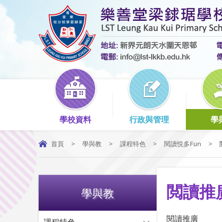
學校資料
行政與管理
學
首頁
>
學與教
>
課程特色
>
閱讀悦多Fun
>
閲讀推
學與教
閱讀推廣