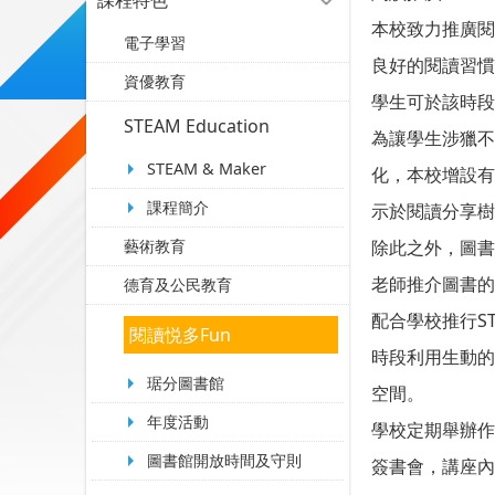
課程特色
本校致力推廣閱
電子學習
良好的閱讀習慣
資優教育
學生可於該時段
STEAM Education
為讓學生涉獵不
STEAM & Maker
化，本校增設有
課程簡介
示於閱讀分享樹
藝術教育
除此之外，圖書
老師推介圖書的
德育及公民教育
配合學校推行S
閱讀悦多Fun
時段利用生動的
琚分圖書館
空間。
年度活動
學校定期舉辦作
圖書館開放時間及守則
簽書會，講座內