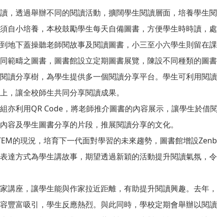
讀，透過舉辦不同的閱讀活動，擴闊學生閱讀層面，培養學生閱
須自小培養，本校鼓勵學生每天自備圖書，方便學生時時讀，處
到地下蓋操聽老師閱故事及閱讀圖書，小三至小六學生則留在課
同範疇之圖書，圖書館設立定期圖書展覽，陳設不同種類的圖書
閱讀分享樹，為學生提供多一個閱讀分享平台。學生可利用閱讀
上，讓全校師生共同分享閱讀成果。
組亦利用QR Code，將老師推介圖書的內容展示，讓學生於借閱
內容及學生圖書分享的片段，推展閱讀分享的文化。
TEM的現況，培育下一代面對學習的未來趨勢，圖書館增設Zenbo
表達方式為學生講故事，期望透過新穎的活動提升閱讀氣氛，令
家講座，讓學生能與作家拉近距離，有助提升閱讀興趣。去年，
容豐富吸引，學生反應熱烈。與此同時，學校定期會舉辦以閱讀