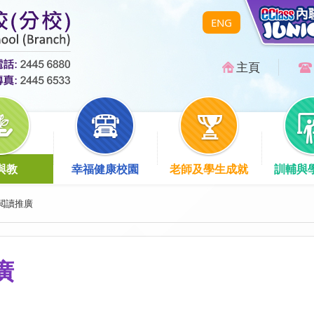
ENG
主頁
與教
幸福健康校園
老師及學生成就
訓輔與
閲讀推廣
廣