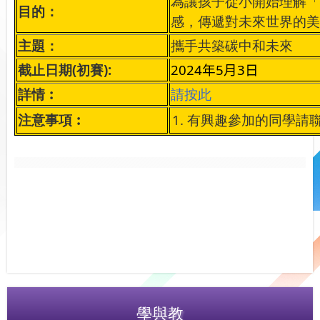
為讓孩子從小開始理解「
目的：
感，傳遞對未來世界的美
主題：
攜手共築碳中和未來
截止日期(初賽):
2024
年5
月3
日
詳情︰
請按此
注意事項︰
1.
有興趣參加的同學請
學與教