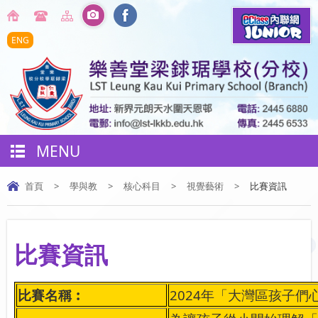
ENG
MENU
首頁
>
學與教
>
核心科目
>
視覺藝術
>
比賽資訊
比賽資訊
比賽名稱︰
2024
年「大灣區孩子們