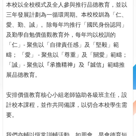
本校以全校模式及全人參與推行品德教育，並以
三年發展計劃為一循環周期。
本校校訓為
「仁、
愛、勤、誠」。除每年均推行「國民身份認同」
及勤學自勉價值觀教育外，每年均以校訓的
「仁」
-
聚焦以「自律責任感」及「堅毅」範
疇； 「愛」
-
聚焦以「尊重」及「關愛」範疇；
「誠」
-
聚焦以
「承擔精神」及「誠信」
範疇推
展品德教育。
安排價值教育核心小組老師協助各級班主任，設
計校本課程，並作共同備課，以切合本校學生需
要。
我們亦輔以恆常訓輔活動，如周會、早會德育短