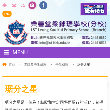
ENG
MENU
首頁
>
老師及學生成就
>
學生成就
>
琚分之星
琚分之星
琚分之星是一個為了鼓勵和肯定同學而舉行的活動，希望