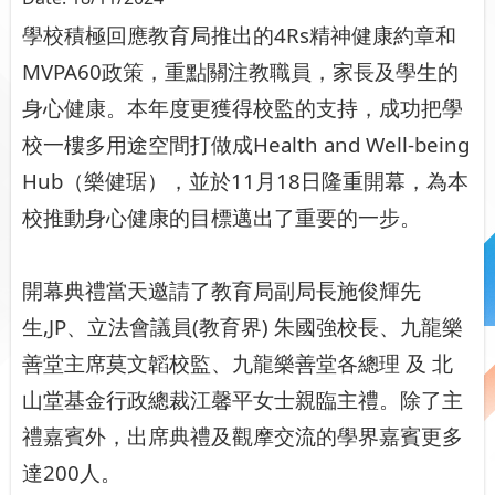
學校積極回應教育局推出的
4Rs
精神健康約章和
MVPA60
政策，重點關注教職員，家長及學生的
身心健康。本年度更獲得校監的支持，成功把學
校一樓多用途空間打做成
Health and Well-being
Hub
（樂健琚），並於
11
月
18
日隆重開幕，為本
校推動身心健康的目標邁出了重要的一步。
開幕典禮當天邀請了教育局副局長施俊輝先
生
,JP
、立法會議員
(
教育界
)
朱國強校長、九龍樂
善堂主席莫文韜校監、九龍樂善堂各總理 及 北
山堂基金行政總裁江馨平女士親臨主禮。除了主
禮嘉賓外，出席典禮及觀摩交流的學界嘉賓更多
達
200
人。