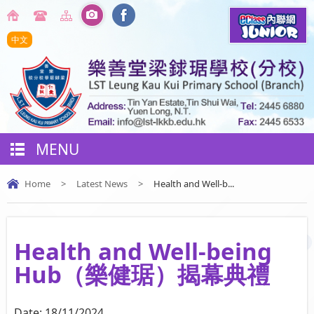
中文
MENU
Home
>
Latest News
>
Health and Well-b...
Health and Well-being
Hub（樂健琚）揭幕典禮
Date:
18/11/2024