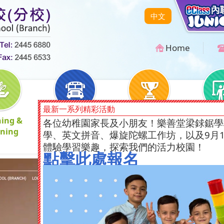
中文
Home
最新一系列精彩活動
hing &
Health &
Teachers' &
Student 
各位幼稚園家長及小朋友！樂善堂梁銶鋸學
rning
Wellbeing School
Students'
& Su
學、英文拼音、爆旋陀螺工作坊，以及9月
Achievement
體驗學習樂趣，探索我們的活力校園！
點擊此處報名