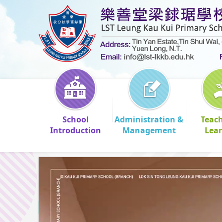
School
Administration &
Teac
Introduction
Management
Lea