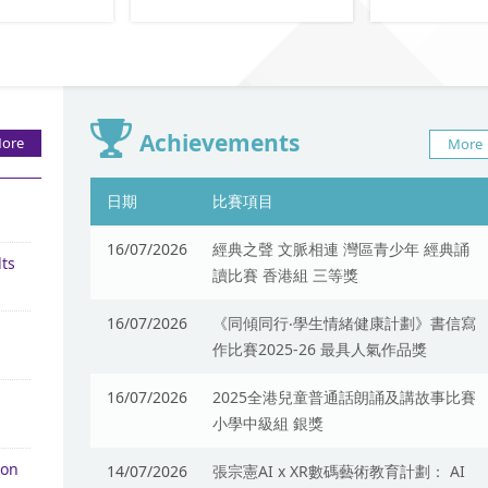
Achievements
ore
More
日期
比賽項目
16/07/2026
經典之聲 文脈相連 灣區青少年 經典誦
lts
讀比賽 香港組 三等獎
16/07/2026
《同傾同行‧學生情緒健康計劃》書信寫
作比賽2025-26 最具人氣作品獎
16/07/2026
2025全港兒童普通話朗誦及講故事比賽
小學中級組 銀獎
 on
14/07/2026
張宗憲AI x XR數碼藝術教育計劃： AI