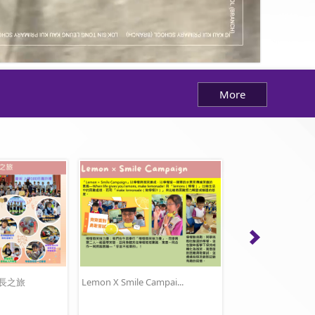
More
 成長之旅
Lemon X Smile Campai...
Lemonman x 4Rs Ar