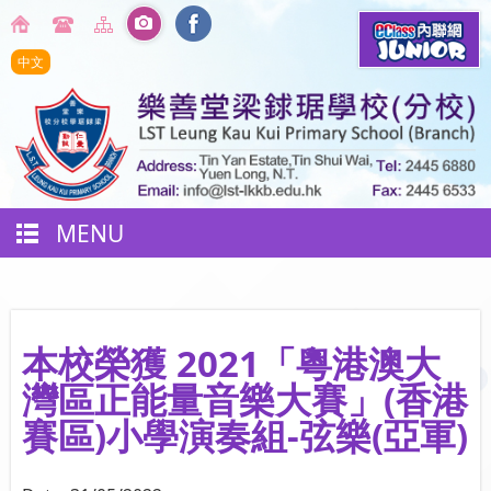
中文
MENU
本校榮獲 2021「粵港澳大
灣區正能量音樂大賽」(香港
賽區) 小學演奏組-弦樂(亞軍)