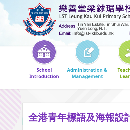
School
Administration &
Teac
Introduction
Management
Lea
全港青年標語及海報設