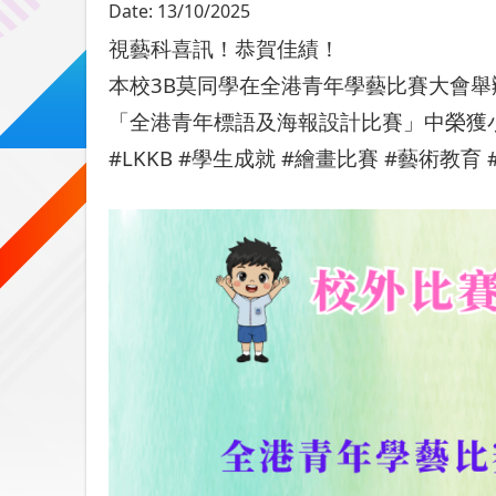
Date:
13/10/2025
視藝科喜訊！恭賀佳績！
本校
3B
莫同學在全港青年學藝比賽大會舉
「全港青年標語及海報設計比賽」中榮獲
#LKKB #
學生成就
#
繪畫比賽
#
藝術教育