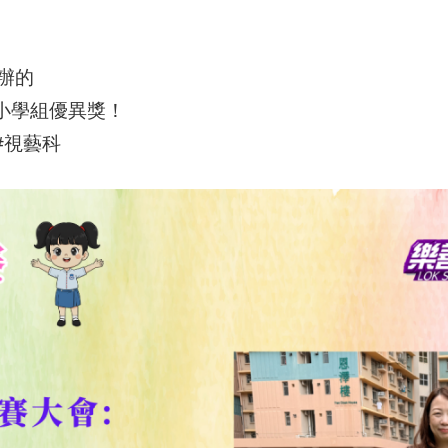
辦的
小學組優異獎！
#
視藝科