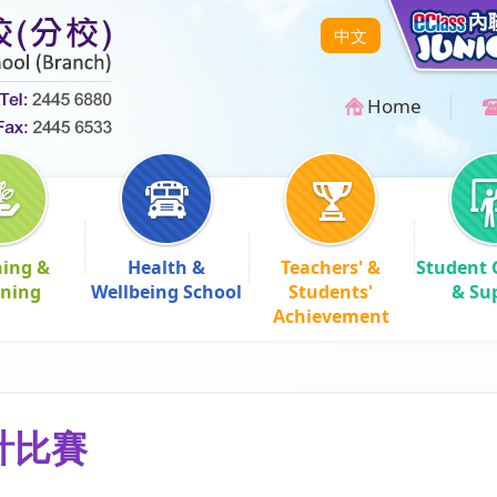
中文
Home
hing &
Health &
Teachers' &
Student 
rning
Wellbeing School
Students'
& Su
Achievement
計比賽