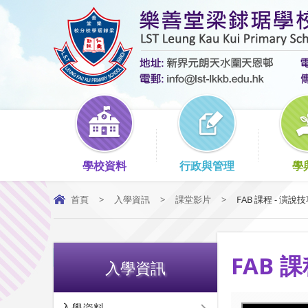
學校資料
行政與管理
學
首頁
>
入學資訊
>
課堂影片
>
FAB 課程 - 演說技巧
FAB 
入學資訊