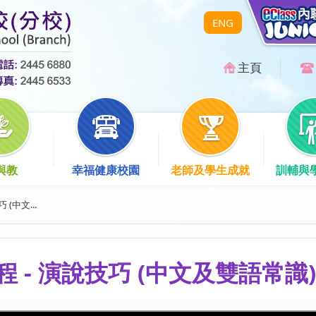
ENG
主頁
與教
幸福健康校園
老師及學生成就
訓輔與
 (中文...
課程 - 演說技巧 (中文及雙語常識)