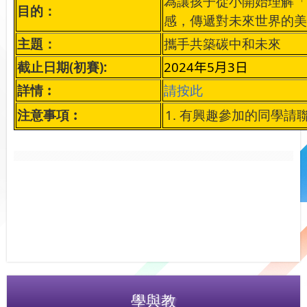
為讓孩子從小開始理解「
目的：
感，傳遞對未來世界的美
主題：
攜手共築碳中和未來
截止日期(初賽):
2024
年5
月3
日
詳情︰
請按此
注意事項︰
1.
有興趣參加的同學請
學與教