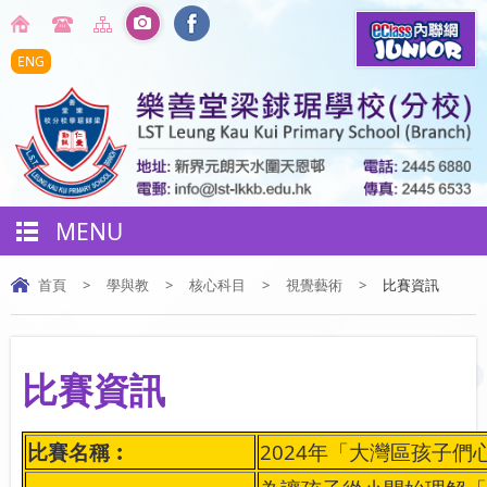
ENG
MENU
首頁
>
學與教
>
核心科目
>
視覺藝術
>
比賽資訊
比賽資訊
比賽名稱︰
2024
年「大灣區孩子們